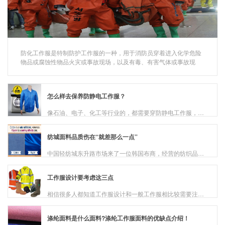
防化工作服是特制防护工作服的一种，用于消防员穿着进入化学危险
物品或腐蚀性物品火灾或事故现场，以及有毒、有害气体或事故现
场，寻找火源或事故点，进行灭火战斗和抢险救援等作业。 因此，防
化工作服是用于专业人...
怎么样去保养防静电工作服？
像石油、电子、化工等行业的，都需要穿防静电工作服，因为这样可以有效地保护自己的身体，衣服也可以防静电，防酸碱等等、也可以更加安全地生产。那么我们企业为了延长防静电工作服的寿命，所以就要安全利用一些方法...
纺城面料品质伤在“就差那么一点”
中国轻纺城东升路市场来了一位韩国布商，经营的纺织品价格虽是同行的3至5倍，却异常受欢迎。在纺城，价格竞争时代已经一去不复返，竞争的重点转向品质和个性。 呢...
​工作服设计要考虑这三点
相信很多人都知道工作服设计和一般工作服相比较需要注意的问题是不一样的，所以，在工作服设计的时候要考虑其针对性、经济性和审美性三个方面，那么，在工作服设计的时候到底要如何考虑这三个方面的问题呢?接下来我...
涤纶面料是什么面料?涤纶工作服面料的优缺点介绍！