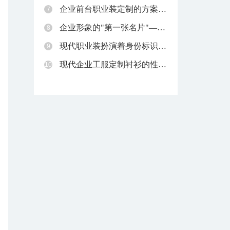
企业前台职业装定制的方案和流程
7
企业形象的"第一张名片"——前台职业装定制
8
现代职业装扮演着身份标识与功能防护的"双重角色"
9
现代企业工服定制衬衫的性价比之选——牛津纺衬衫定制
10